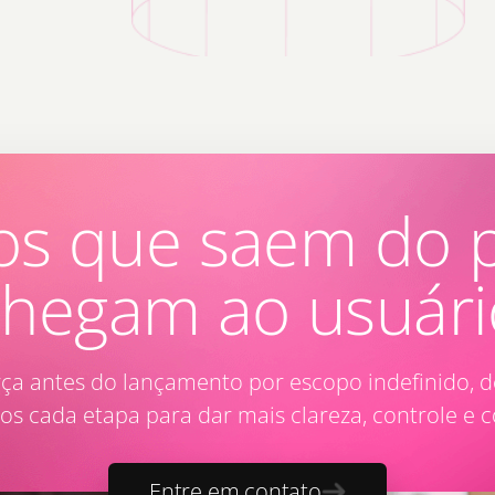
os que saem do 
chegam ao usuári
ça antes do lançamento por escopo indefinido, de
 cada etapa para dar mais clareza, controle e co
Entre em contato