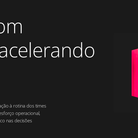
com
 acelerando
ção à rotina dos times
sforço operacional,
oco nas decisões