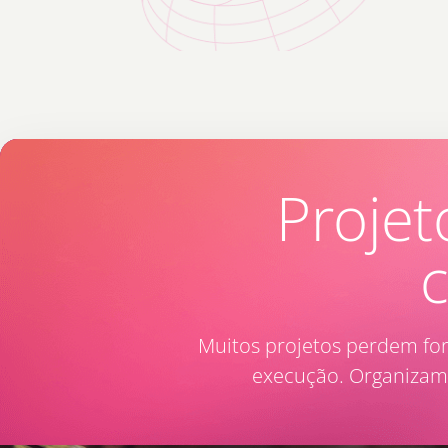
Projet
Muitos projetos perdem for
execução. Organizamos