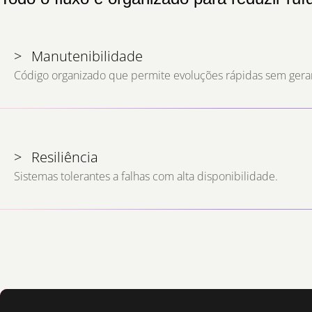
>
Manutenibilidade
Código organizado que permite evoluções rápidas sem gerar
>
Resiliência
Sistemas tolerantes a falhas com alta disponibilidade.