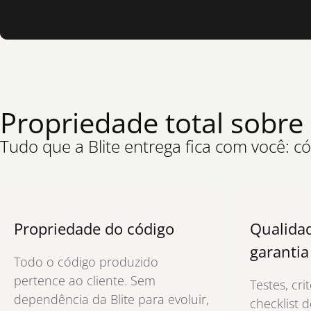
Propriedade total sobre 
Tudo que a Blite entrega fica com você: 
Propriedade do código
Qualidad
garantia
Todo o código produzido
pertence ao cliente. Sem
Testes, cri
dependência da Blite para evoluir,
checklist d