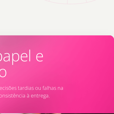
papel e
o
cisões tardias ou falhas na
nsistência à entrega.