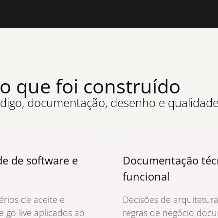
o que foi construído
código, documentação, desenho e qualidade
e de software e
Documentação téc
funcional
térios de aceite e
Decisões de arquitetura,
e go-live aplicados ao
regras de negócio doc